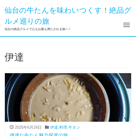
仙台の牛たんを味わいつくす！絶品グ
ルメ巡りの旅
ナ
仙台の絶品グルメで心もお腹も満たされる旅へ！
伊達
2025年6月24日
伊達
,
料理
,
牛タン
伊達な牛たん魅力探求の旅