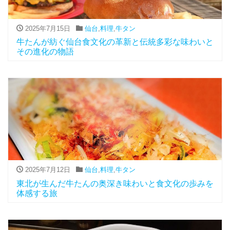
2025年7月15日
仙台
,
料理
,
牛タン
牛たんが紡ぐ仙台食文化の革新と伝統多彩な味わいと
その進化の物語
2025年7月12日
仙台
,
料理
,
牛タン
東北が生んだ牛たんの奥深き味わいと食文化の歩みを
体感する旅