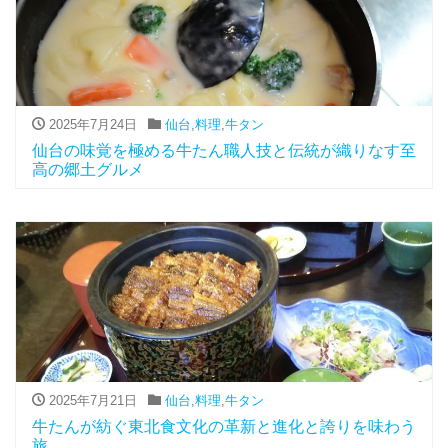
2025年7月24日
仙台
,
料理
,
牛タン
仙台の味覚を極める牛たん職人技と伝統が織りなす至
高の郷土グルメ
2025年7月21日
仙台
,
料理
,
牛タン
牛たんが紡ぐ東北食文化の革新と進化と誇りを味わう
旅