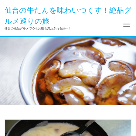
仙台の牛たんを味わいつくす！絶品グ
ルメ巡りの旅
ナ
仙台の絶品グルメで心もお腹も満たされる旅へ！