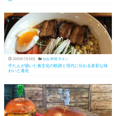
2025年7月18日
仙台
,
料理
,
牛タン
牛たんが築いた食文化の軌跡と現代に伝わる多彩な味
わいと進化