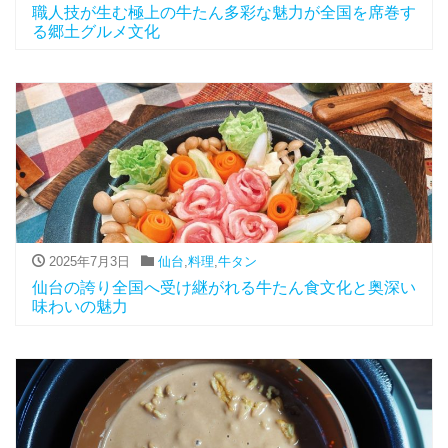
職人技が生む極上の牛たん多彩な魅力が全国を席巻す
る郷土グルメ文化
2025年7月3日
仙台
,
料理
,
牛タン
仙台の誇り全国へ受け継がれる牛たん食文化と奥深い
味わいの魅力