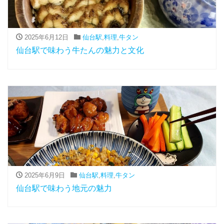
2025年6月12日
仙台駅
,
料理
,
牛タン
仙台駅で味わう牛たんの魅力と文化
2025年6月9日
仙台駅
,
料理
,
牛タン
仙台駅で味わう地元の魅力