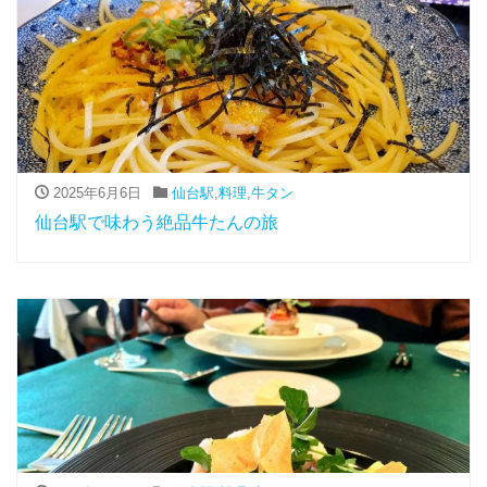
2025年6月6日
仙台駅
,
料理
,
牛タン
仙台駅で味わう絶品牛たんの旅