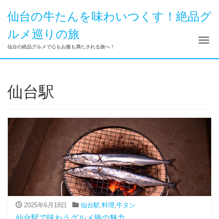
仙台の牛たんを味わいつくす！絶品グ
ルメ巡りの旅
ナ
仙台の絶品グルメで心もお腹も満たされる旅へ！
仙台駅
2025年6月18日
仙台駅
,
料理
,
牛タン
仙台駅で味わうグルメ旅の魅力